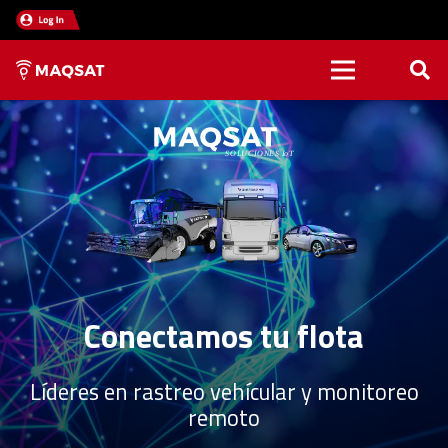
Conectamos
tu flota
Líderes en rastreo vehícular y monitoreo
remoto