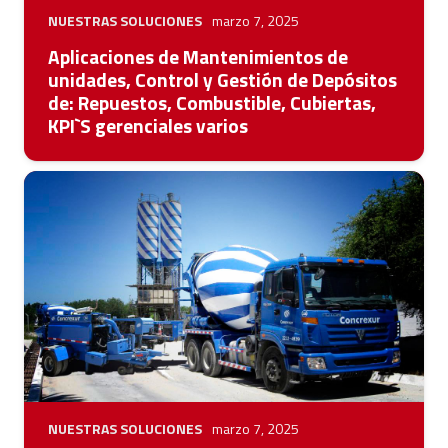
NUESTRAS SOLUCIONES
marzo 7, 2025
Aplicaciones de Mantenimientos de
unidades, Control y Gestión de Depósitos
de: Repuestos, Combustible, Cubiertas,
KPI`S gerenciales varios
NUESTRAS SOLUCIONES
marzo 7, 2025