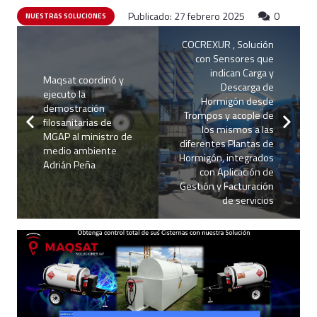
Publicado:
27 febrero 2025
0
NUESTRAS SOLUCIONES
COCREXUR , Solución
con Sensores que
indican Carga y
Maqsat coordinó y
Descarga de
ejecuto la
Hormigón desde
demostración
Trompos y acople de
filosanitarias de
los mismos a las
MGAP al ministro de
diferentes Plantas de
medio ambiente
Hormigón, integrados
Adrián Peña
con Aplicación de
Gestión y Facturación
de servicios