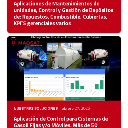
Aplicaciones de Mantenimientos de
unidades, Control y Gestión de Depósitos
de: Repuestos, Combustible, Cubiertas,
KPI`S gerenciales varios
NUESTRAS SOLUCIONES
febrero 27, 2025
Aplicación de Control para Cisternas de
Gasoil Fijas y/o Móviles. Más de 50